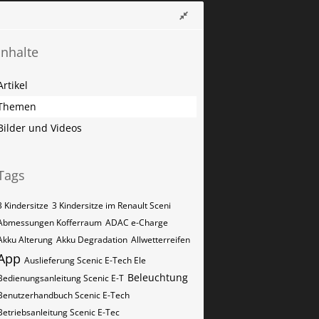
Inhalte
Artikel
Themen
Bilder und Videos
Tags
3 Kindersitze
3 Kindersitze im Renault Sceni
Abmessungen Kofferraum
ADAC e-Charge
Akku Alterung
Akku Degradation
Allwetterreifen
App
Auslieferung Scenic E-Tech Ele
Beleuchtung
Bedienungsanleitung Scenic E-T
Benutzerhandbuch Scenic E-Tech
Betriebsanleitung Scenic E-Tec