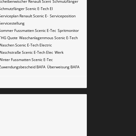
Scheibenwischer Renault​ Sceni
Schmutzfänger
Schmutzfänger Scenic E-Tech El
Serviceplan Renault Scenic E-
Serviceposition
Servicestellung
Sommer Fussmatten Scenic E-Tec
Spritmonitor
THG Quote
Waschanlagenmous Scenic E-Tech
Waschen Scenic E-Tech Electric
Waschstraße Scenic E-Tech Elec
Werk
Winter Fussmatten Scenic E-Tec
Zuwendungsbescheid BAFA
Überweisung BAFA