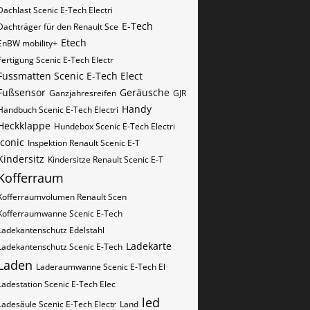
Dachlast Scenic E-Tech Electri
E-Tech
Dachträger für den Renault Sce
Etech
EnBW mobility+
Fertigung Scenic E-Tech Electr
Fussmatten Scenic E-Tech Elect
Fußsensor
Geräusche
Ganzjahresreifen
GJR
Handy
Handbuch Scenic E-Tech Electri
Heckklappe
Hundebox Scenic E-Tech Electri
iconic
Inspektion Renault Scenic E-T
Kindersitz
Kindersitze Renault Scenic E-T
Kofferraum
Kofferraumvolumen Renault Scen
Kofferraumwanne Scenic E-Tech
Ladekantenschutz Edelstahl
Ladekarte
Ladekantenschutz Scenic E-Tech
Laden
Laderaumwanne Scenic E-Tech El
Ladestation Scenic E-Tech Elec
led
Ladesäule Scenic E-Tech Electr
Land