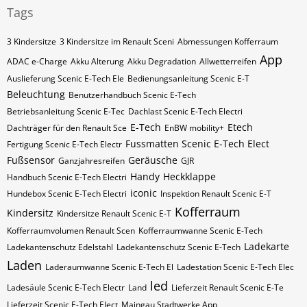
Tags
3 Kindersitze
3 Kindersitze im Renault Sceni
Abmessungen Kofferraum
App
ADAC e-Charge
Akku Alterung
Akku Degradation
Allwetterreifen
Auslieferung Scenic E-Tech Ele
Bedienungsanleitung Scenic E-T
Beleuchtung
Benutzerhandbuch Scenic E-Tech
Betriebsanleitung Scenic E-Tec
Dachlast Scenic E-Tech Electri
E-Tech
Etech
Dachträger für den Renault Sce
EnBW mobility+
Fussmatten Scenic E-Tech Elect
Fertigung Scenic E-Tech Electr
Fußsensor
Geräusche
Ganzjahresreifen
GJR
Handy
Heckklappe
Handbuch Scenic E-Tech Electri
iconic
Hundebox Scenic E-Tech Electri
Inspektion Renault Scenic E-T
Kofferraum
Kindersitz
Kindersitze Renault Scenic E-T
Kofferraumvolumen Renault Scen
Kofferraumwanne Scenic E-Tech
Ladekarte
Ladekantenschutz Edelstahl
Ladekantenschutz Scenic E-Tech
Laden
Laderaumwanne Scenic E-Tech El
Ladestation Scenic E-Tech Elec
led
Ladesäule Scenic E-Tech Electr
Land
Lieferzeit Renault Scenic E-Te
Lieferzeit Scenic E-Tech Elect
Maingau Stadtwerke App