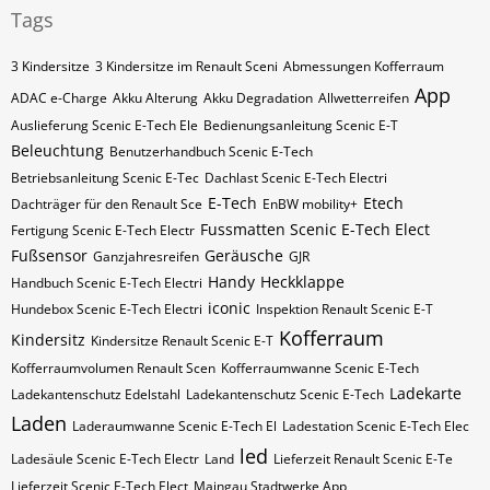
Tags
3 Kindersitze
3 Kindersitze im Renault Sceni
Abmessungen Kofferraum
App
ADAC e-Charge
Akku Alterung
Akku Degradation
Allwetterreifen
Auslieferung Scenic E-Tech Ele
Bedienungsanleitung Scenic E-T
Beleuchtung
Benutzerhandbuch Scenic E-Tech
Betriebsanleitung Scenic E-Tec
Dachlast Scenic E-Tech Electri
E-Tech
Etech
Dachträger für den Renault Sce
EnBW mobility+
Fussmatten Scenic E-Tech Elect
Fertigung Scenic E-Tech Electr
Fußsensor
Geräusche
Ganzjahresreifen
GJR
Handy
Heckklappe
Handbuch Scenic E-Tech Electri
iconic
Hundebox Scenic E-Tech Electri
Inspektion Renault Scenic E-T
Kofferraum
Kindersitz
Kindersitze Renault Scenic E-T
Kofferraumvolumen Renault Scen
Kofferraumwanne Scenic E-Tech
Ladekarte
Ladekantenschutz Edelstahl
Ladekantenschutz Scenic E-Tech
Laden
Laderaumwanne Scenic E-Tech El
Ladestation Scenic E-Tech Elec
led
Ladesäule Scenic E-Tech Electr
Land
Lieferzeit Renault Scenic E-Te
Lieferzeit Scenic E-Tech Elect
Maingau Stadtwerke App