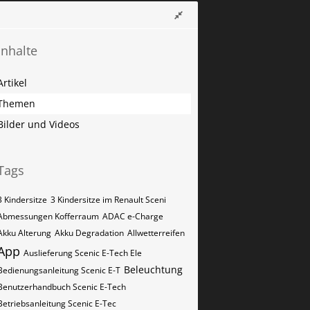
Inhalte
Artikel
Themen
Bilder und Videos
Tags
3 Kindersitze
3 Kindersitze im Renault Sceni
Abmessungen Kofferraum
ADAC e-Charge
Akku Alterung
Akku Degradation
Allwetterreifen
App
Auslieferung Scenic E-Tech Ele
Beleuchtung
Bedienungsanleitung Scenic E-T
Benutzerhandbuch Scenic E-Tech
Betriebsanleitung Scenic E-Tec