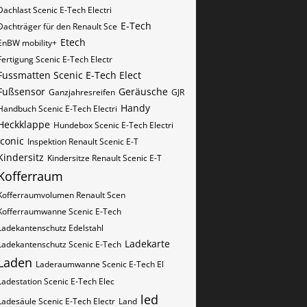
Dachlast Scenic E-Tech Electri
E-Tech
Dachträger für den Renault Sce
Etech
EnBW mobility+
Fertigung Scenic E-Tech Electr
Fussmatten Scenic E-Tech Elect
Fußsensor
Geräusche
Ganzjahresreifen
GJR
Handy
Handbuch Scenic E-Tech Electri
Heckklappe
Hundebox Scenic E-Tech Electri
iconic
Inspektion Renault Scenic E-T
Kindersitz
Kindersitze Renault Scenic E-T
Kofferraum
Kofferraumvolumen Renault Scen
Kofferraumwanne Scenic E-Tech
Ladekantenschutz Edelstahl
Ladekarte
Ladekantenschutz Scenic E-Tech
Laden
Laderaumwanne Scenic E-Tech El
Ladestation Scenic E-Tech Elec
led
Ladesäule Scenic E-Tech Electr
Land