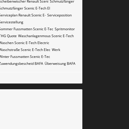
Scheibenwischer Renault​ Sceni
Schmutzfänger
Schmutzfänger Scenic E-Tech El
Serviceplan Renault Scenic E-
Serviceposition
Servicestellung
Sommer Fussmatten Scenic E-Tec
Spritmonitor
THG Quote
Waschanlagenmous Scenic E-Tech
Waschen Scenic E-Tech Electric
Waschstraße Scenic E-Tech Elec
Werk
Winter Fussmatten Scenic E-Tec
Zuwendungsbescheid BAFA
Überweisung BAFA