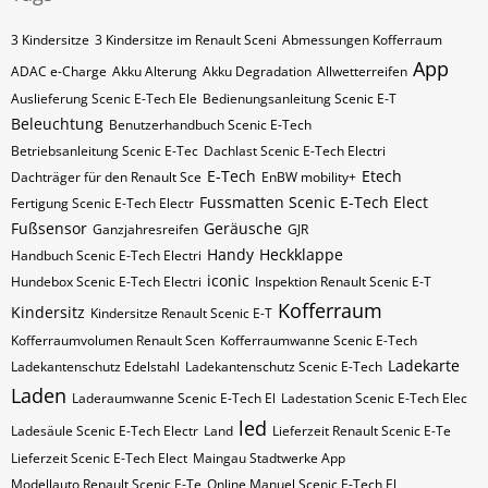
3 Kindersitze
3 Kindersitze im Renault Sceni
Abmessungen Kofferraum
App
ADAC e-Charge
Akku Alterung
Akku Degradation
Allwetterreifen
Auslieferung Scenic E-Tech Ele
Bedienungsanleitung Scenic E-T
Beleuchtung
Benutzerhandbuch Scenic E-Tech
Betriebsanleitung Scenic E-Tec
Dachlast Scenic E-Tech Electri
E-Tech
Etech
Dachträger für den Renault Sce
EnBW mobility+
Fussmatten Scenic E-Tech Elect
Fertigung Scenic E-Tech Electr
Fußsensor
Geräusche
Ganzjahresreifen
GJR
Handy
Heckklappe
Handbuch Scenic E-Tech Electri
iconic
Hundebox Scenic E-Tech Electri
Inspektion Renault Scenic E-T
Kofferraum
Kindersitz
Kindersitze Renault Scenic E-T
Kofferraumvolumen Renault Scen
Kofferraumwanne Scenic E-Tech
Ladekarte
Ladekantenschutz Edelstahl
Ladekantenschutz Scenic E-Tech
Laden
Laderaumwanne Scenic E-Tech El
Ladestation Scenic E-Tech Elec
led
Ladesäule Scenic E-Tech Electr
Land
Lieferzeit Renault Scenic E-Te
Lieferzeit Scenic E-Tech Elect
Maingau Stadtwerke App
Modellauto Renault Scenic E-Te
Online Manuel Scenic E-Tech El