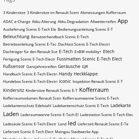
3 Kindersitze
3 Kindersitze im Renault Sceni
Abmessungen Kofferraum
App
ADAC e-Charge
Akku Alterung
Akku Degradation
Allwetterreifen
Auslieferung Scenic E-Tech Ele
Bedienungsanleitung Scenic E-T
Beleuchtung
Benutzerhandbuch Scenic E-Tech
Betriebsanleitung Scenic E-Tec
Dachlast Scenic E-Tech Electri
E-Tech
Etech
Dachträger für den Renault Sce
EnBW mobility+
Fussmatten Scenic E-Tech Elect
Fertigung Scenic E-Tech Electr
Fußsensor
Geräusche
Ganzjahresreifen
GJR
Handy
Heckklappe
Handbuch Scenic E-Tech Electri
iconic
Hundebox Scenic E-Tech Electri
Inspektion Renault Scenic E-T
Kofferraum
Kindersitz
Kindersitze Renault Scenic E-T
Kofferraumvolumen Renault Scen
Kofferraumwanne Scenic E-Tech
Ladekarte
Ladekantenschutz Edelstahl
Ladekantenschutz Scenic E-Tech
Laden
Laderaumwanne Scenic E-Tech El
Ladestation Scenic E-Tech Elec
led
Ladesäule Scenic E-Tech Electr
Land
Lieferzeit Renault Scenic E-Te
Lieferzeit Scenic E-Tech Elect
Maingau Stadtwerke App