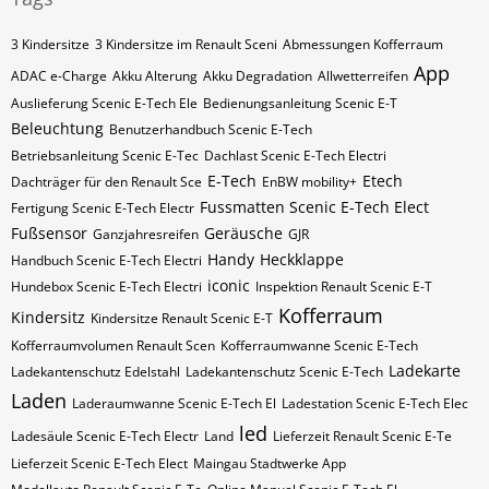
3 Kindersitze
3 Kindersitze im Renault Sceni
Abmessungen Kofferraum
App
ADAC e-Charge
Akku Alterung
Akku Degradation
Allwetterreifen
Auslieferung Scenic E-Tech Ele
Bedienungsanleitung Scenic E-T
Beleuchtung
Benutzerhandbuch Scenic E-Tech
Betriebsanleitung Scenic E-Tec
Dachlast Scenic E-Tech Electri
E-Tech
Etech
Dachträger für den Renault Sce
EnBW mobility+
Fussmatten Scenic E-Tech Elect
Fertigung Scenic E-Tech Electr
Fußsensor
Geräusche
Ganzjahresreifen
GJR
Handy
Heckklappe
Handbuch Scenic E-Tech Electri
iconic
Hundebox Scenic E-Tech Electri
Inspektion Renault Scenic E-T
Kofferraum
Kindersitz
Kindersitze Renault Scenic E-T
Kofferraumvolumen Renault Scen
Kofferraumwanne Scenic E-Tech
Ladekarte
Ladekantenschutz Edelstahl
Ladekantenschutz Scenic E-Tech
Laden
Laderaumwanne Scenic E-Tech El
Ladestation Scenic E-Tech Elec
led
Ladesäule Scenic E-Tech Electr
Land
Lieferzeit Renault Scenic E-Te
Lieferzeit Scenic E-Tech Elect
Maingau Stadtwerke App