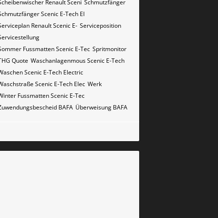
Scheibenwischer Renault​ Sceni
Schmutzfänger
Schmutzfänger Scenic E-Tech El
Serviceplan Renault Scenic E-
Serviceposition
Servicestellung
Sommer Fussmatten Scenic E-Tec
Spritmonitor
THG Quote
Waschanlagenmous Scenic E-Tech
Waschen Scenic E-Tech Electric
Waschstraße Scenic E-Tech Elec
Werk
Winter Fussmatten Scenic E-Tec
Zuwendungsbescheid BAFA
Überweisung BAFA