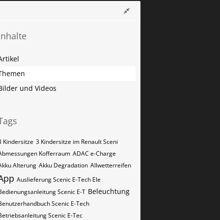
Inhalte
Artikel
Themen
Bilder und Videos
Tags
3 Kindersitze
3 Kindersitze im Renault Sceni
Abmessungen Kofferraum
ADAC e-Charge
Akku Alterung
Akku Degradation
Allwetterreifen
App
Auslieferung Scenic E-Tech Ele
Beleuchtung
Bedienungsanleitung Scenic E-T
Benutzerhandbuch Scenic E-Tech
Betriebsanleitung Scenic E-Tec