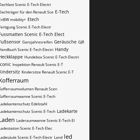
Dachlast Scenic E-Tech Electri
E-Tech
Dachträger für den Renault Sce
Etech
EnBW mobility+
Fertigung Scenic E-Tech Electr
Fussmatten Scenic E-Tech Elect
Fußsensor
Geräusche
Ganzjahresreifen
GJR
Handy
Handbuch Scenic E-Tech Electri
Heckklappe
Hundebox Scenic E-Tech Electri
iconic
Inspektion Renault Scenic E-T
Kindersitz
Kindersitze Renault Scenic E-T
Kofferraum
Kofferraumvolumen Renault Scen
Kofferraumwanne Scenic E-Tech
Ladekantenschutz Edelstahl
Ladekarte
Ladekantenschutz Scenic E-Tech
Laden
Laderaumwanne Scenic E-Tech El
Ladestation Scenic E-Tech Elec
led
Ladesäule Scenic E-Tech Electr
Land