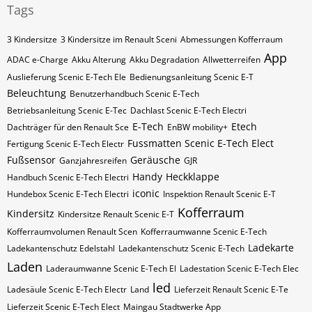
Tags
3 Kindersitze
3 Kindersitze im Renault Sceni
Abmessungen Kofferraum
App
ADAC e-Charge
Akku Alterung
Akku Degradation
Allwetterreifen
Auslieferung Scenic E-Tech Ele
Bedienungsanleitung Scenic E-T
Beleuchtung
Benutzerhandbuch Scenic E-Tech
Betriebsanleitung Scenic E-Tec
Dachlast Scenic E-Tech Electri
E-Tech
Etech
Dachträger für den Renault Sce
EnBW mobility+
Fussmatten Scenic E-Tech Elect
Fertigung Scenic E-Tech Electr
Fußsensor
Geräusche
Ganzjahresreifen
GJR
Handy
Heckklappe
Handbuch Scenic E-Tech Electri
iconic
Hundebox Scenic E-Tech Electri
Inspektion Renault Scenic E-T
Kofferraum
Kindersitz
Kindersitze Renault Scenic E-T
Kofferraumvolumen Renault Scen
Kofferraumwanne Scenic E-Tech
Ladekarte
Ladekantenschutz Edelstahl
Ladekantenschutz Scenic E-Tech
Laden
Laderaumwanne Scenic E-Tech El
Ladestation Scenic E-Tech Elec
led
Ladesäule Scenic E-Tech Electr
Land
Lieferzeit Renault Scenic E-Te
Lieferzeit Scenic E-Tech Elect
Maingau Stadtwerke App