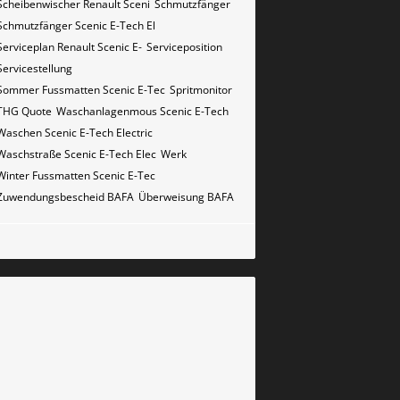
Scheibenwischer Renault​ Sceni
Schmutzfänger
Schmutzfänger Scenic E-Tech El
Serviceplan Renault Scenic E-
Serviceposition
Servicestellung
Sommer Fussmatten Scenic E-Tec
Spritmonitor
THG Quote
Waschanlagenmous Scenic E-Tech
Waschen Scenic E-Tech Electric
Waschstraße Scenic E-Tech Elec
Werk
Winter Fussmatten Scenic E-Tec
Zuwendungsbescheid BAFA
Überweisung BAFA