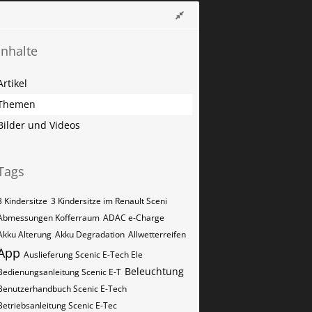
Inhalte
Artikel
Themen
Bilder und Videos
Tags
3 Kindersitze
3 Kindersitze im Renault Sceni
Abmessungen Kofferraum
ADAC e-Charge
Akku Alterung
Akku Degradation
Allwetterreifen
App
Auslieferung Scenic E-Tech Ele
Beleuchtung
Bedienungsanleitung Scenic E-T
Benutzerhandbuch Scenic E-Tech
Betriebsanleitung Scenic E-Tec