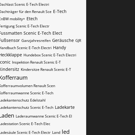
Dachlast Scenic E-Tech Electri
E-Tech
Dachträger für den Renault Sce
Etech
EnBW mobility+
Fertigung Scenic E-Tech Electr
Fussmatten Scenic E-Tech Elect
Fußsensor
Geräusche
Ganzjahresreifen
GJR
Handy
Handbuch Scenic E-Tech Electri
Heckklappe
Hundebox Scenic E-Tech Electri
iconic
Inspektion Renault Scenic E-T
Kindersitz
Kindersitze Renault Scenic E-T
Kofferraum
Kofferraumvolumen Renault Scen
Kofferraumwanne Scenic E-Tech
Ladekantenschutz Edelstahl
Ladekarte
Ladekantenschutz Scenic E-Tech
Laden
Laderaumwanne Scenic E-Tech El
Ladestation Scenic E-Tech Elec
led
Ladesäule Scenic E-Tech Electr
Land