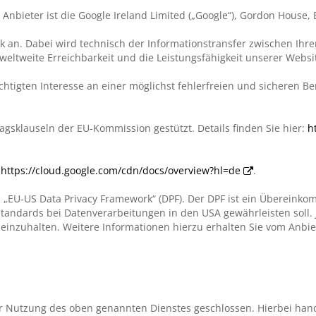
nbieter ist die Google Ireland Limited („Google“), Gordon House, B
work an. Dabei wird technisch der Informationstransfer zwischen I
weltweite Erreichbarkeit und die Leistungsfähigkeit unserer Webs
htigten Interesse an einer möglichst fehlerfreien und sicheren B
agsklauseln der EU-Kommission gestützt. Details finden Sie hier:
h
:
https://cloud.google.com/cdn/docs/overview?hl=de
.
 „EU-US Data Privacy Framework“ (DPF). Der DPF ist ein Überein
andards bei Datenverarbeitungen in den USA gewährleisten soll. J
einzuhalten. Weitere Informationen hierzu erhalten Sie vom Anbie
ur Nutzung des oben genannten Dienstes geschlossen. Hierbei hand