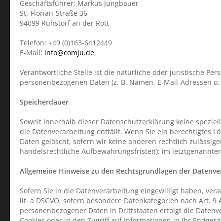
Geschäftsführer: Markus Jungbauer
St.-Florian-Straße 36
94099 Ruhstorf an der Rott
Telefon: +49 (0)163-6412449
E-Mail:
info@comju.de
Verantwortliche Stelle ist die natürliche oder juristische P
personenbezogenen Daten (z. B. Namen, E-Mail-Adressen o. Ä
Speicherdauer
Soweit innerhalb dieser Datenschutzerklärung keine spezie
die Datenverarbeitung entfällt. Wenn Sie ein berechtigtes 
Daten gelöscht, sofern wir keine anderen rechtlich zulässi
handelsrechtliche Aufbewahrungsfristen); im letztgenannten 
Allgemeine Hinweise zu den Rechtsgrundlagen der Datenver
Sofern Sie in die Datenverarbeitung eingewilligt haben, vera
lit. a DSGVO, sofern besondere Datenkategorien nach Art. 9 
personenbezogener Daten in Drittstaaten erfolgt die Datenve
Cookies oder in den Zugriff auf Informationen in Ihr Endgerät