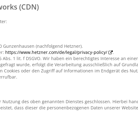
works (CDN)
ter:
710 Gunzenhausen (nachfolgend Hetzner).
er:
https://www.hetzner.com/de/legal/privacy-policy/
.
 Abs. 1 lit. f DSGVO. Wir haben ein berechtigtes Interesse an eine
efragt wurde, erfolgt die Verarbeitung ausschließlich auf Grundlag
n Cookies oder den Zugriff auf Informationen im Endgerät des Nutze
errufbar.
ur Nutzung des oben genannten Dienstes geschlossen. Hierbei hand
leistet, dass dieser die personenbezogenen Daten unserer Websi