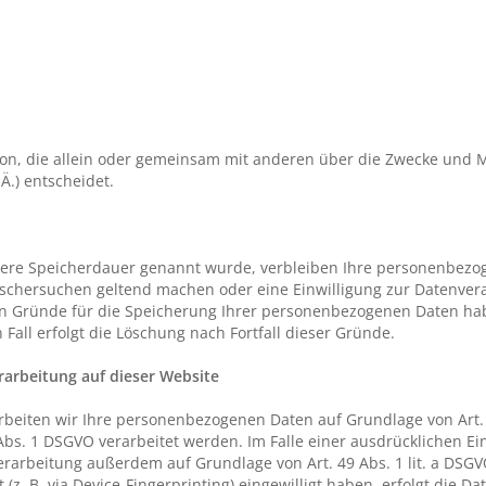
erson, die allein oder gemeinsam mit anderen über die Zwecke und 
.) entscheidet.
llere Speicherdauer genannt wurde, verbleiben Ihre personenbezog
Löschersuchen geltend machen oder eine Einwilligung zur Datenver
gen Gründe für die Speicherung Ihrer personenbezogenen Daten habe
Fall erfolgt die Löschung nach Fortfall dieser Gründe.
arbeitung auf dieser Website
rbeiten wir Ihre personenbezogenen Daten auf Grundlage von Art. 6
Abs. 1 DSGVO verarbeitet werden. Im Falle einer ausdrücklichen Ei
rarbeitung außerdem auf Grundlage von Art. 49 Abs. 1 lit. a DSGV
 (z. B. via Device-Fingerprinting) eingewilligt haben, erfolgt die D