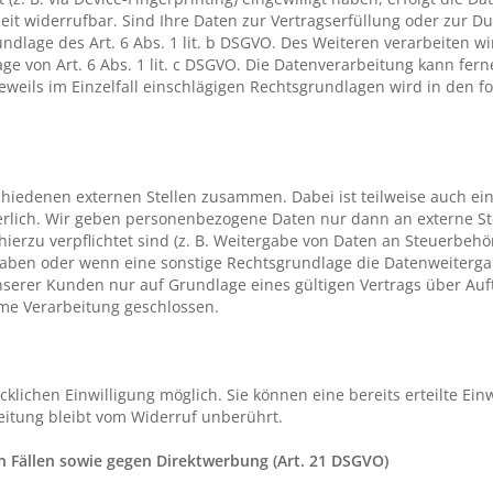
zeit widerrufbar. Sind Ihre Daten zur Vertragserfüllung oder zur D
dlage des Art. 6 Abs. 1 lit. b DSGVO. Des Weiteren verarbeiten wir
lage von Art. 6 Abs. 1 lit. c DSGVO. Die Datenverarbeitung kann fe
e jeweils im Einzelfall einschlägigen Rechtsgrundlagen wird in den 
chiedenen externen Stellen zusammen. Dabei ist teilweise auch ei
erlich. Wir geben personenbezogene Daten nur dann an externe St
h hierzu verpflichtet sind (z. B. Weitergabe von Daten an Steuerbeh
e haben oder wenn eine sonstige Rechtsgrundlage die Datenweiterga
erer Kunden nur auf Grundlage eines gültigen Vertrags über Auftr
me Verarbeitung geschlossen.
lichen Einwilligung möglich. Sie können eine bereits erteilte Einw
eitung bleibt vom Widerruf unberührt.
 Fällen sowie gegen Direktwerbung (Art. 21 DSGVO)