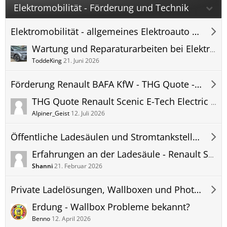
Elektromobilität - Förderung und Technik
Elektromobilität - allgemeines Elektroauto Forum
Wartung und Reparaturarbeiten bei Elektroautos
ToddeKing
21. Juni 2026
Förderung Renault BAFA KfW - THG Quote - Scenic-E-Forum
THG Quote Renault Scenic E-Tech Electric verkaufen - Treibhausgas CO2 - Vergleich Prämie Forum
Alpiner_Geist
12. Juli 2026
Öffentliche Ladesäulen und Stromtankstellen
Erfahrungen an der Ladesäule - Renault Scenic E-Tech Electric laden - Bilder und Erkenntnisse - Ladestation, öffentlich.
Shanni
21. Februar 2026
Private Ladelösungen, Wallboxen und Photovoltaik (PV) Anlagen
Erdung - Wallbox Probleme bekannt?
Benno
12. April 2026