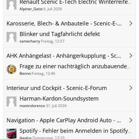
Renault Scenic E-Tech Electric Winterreifen und Winter Kompletträder - Renault Original und Zubehörräder - Erfahrungen und Bilder
Alpiner_Geist
6. Juli 2026
Karosserie, Blech- & Anbauteile - Scenic-E-Forum
Blinker und Tagfahrlicht defekt
samerharry
Freitag, 12:57
AHK Anhängelast - Anhängerkupplung - Scenic-E-Forum
Frage zu einer nachträglich anzubauenden Anhängerkupplung
Benno
Freitag, 12:46
Interieur und Cockpit - Scenic-E-Forum
Harman-Kardon-Soundsystem
mastrolorenzo
31. Juli 2026
Navigation - Apple CarPlay Android Auto - Hifi - Telefon - Scenic-E-Forum
Spotify - Fehler beim Anmelden in Spotify App
ikaplus
Donnerstag, 17:33