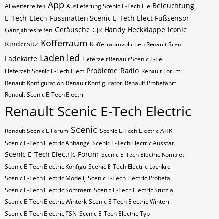
App
Beleuchtung
Allwetterreifen
Auslieferung Scenic E-Tech Ele
E-Tech
Etech
Fussmatten Scenic E-Tech Elect
Fußsensor
Geräusche
Handy
Heckklappe
iconic
Ganzjahresreifen
GJR
Kofferraum
Kindersitz
Kofferraumvolumen Renault Scen
Laden
led
Ladekarte
Lieferzeit Renault Scenic E-Te
Probleme
Radio
Lieferzeit Scenic E-Tech Elect
Renault Forum
Renault Konfiguration
Renault Konfigurator
Renault Probefahrt
Renault Scenic E-Tech Electri
Renault Scenic E-Tech Electric
Scenic
Renault Scenic E Forum
Scenic E-Tech Electric AHK
Scenic E-Tech Electric Anhänge
Scenic E-Tech Electric Ausstat
Scenic E-Tech Electric Forum
Scenic E-Tech Electric Komplet
Scenic E-Tech Electric Konfigu
Scenic E-Tech Electric Lochkre
Scenic E-Tech Electric Modellj
Scenic E-Tech Electric Probefa
Scenic E-Tech Electric Sommerr
Scenic E-Tech Electric Stützla
Scenic E-Tech Electric Winterk
Scenic E-Tech Electric Winterr
Scenic E-Tech Electric​​​​ TSN
Scenic E-Tech Electric​​​​ Typ