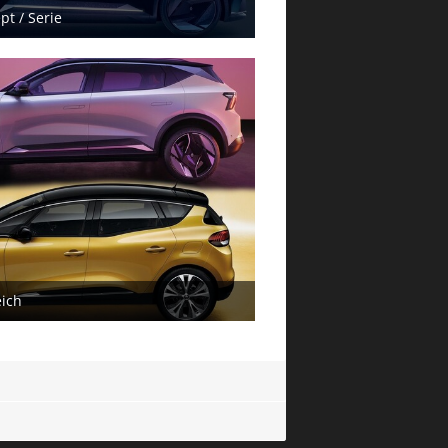
pt / Serie
rz 2024
eich
rz 2024