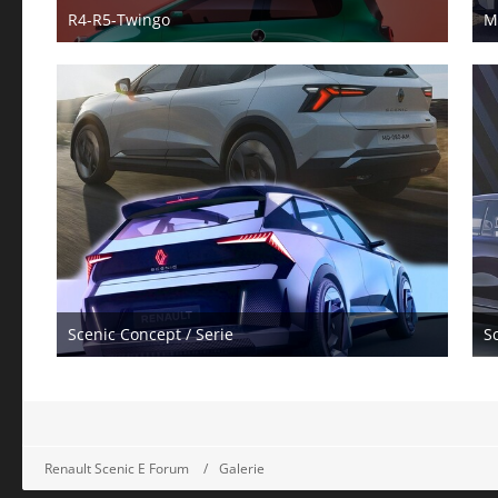
R4-R5-Twingo
M
23. Dezember 2024
Scenic Concept / Serie
S
17. März 2024
Renault Scenic E Forum
Galerie