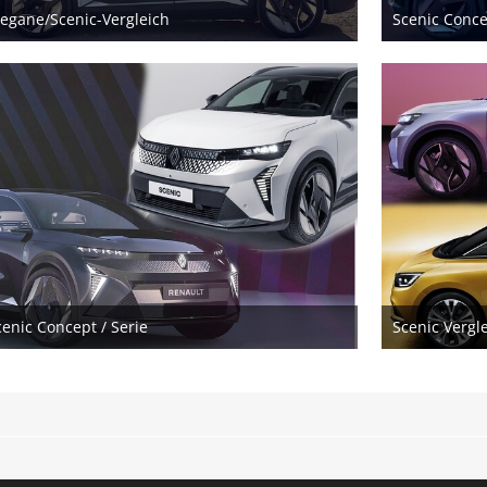
egane/Scenic-Vergleich
Scenic Conce
28. April 2024
17. Mä
cenic Concept / Serie
Scenic Vergl
17. März 2024
17. Mä