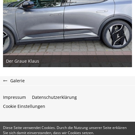
Der Graue Klaus
23. August 2024
2
Galerie
Impressum
Datenschutzerklärung
Cookie Einstellungen
Diese Seite verwendet Cookies. Durch die Nutzung unserer Seite erklären
Community-Software:
WoltLab Suite™
Sie sich damit einverstanden, dass wir Cookies setzen.