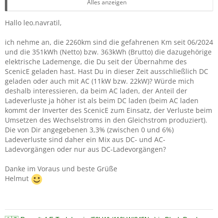
Scenic-E-Tech Iconic 87KW, 19" Räder,
Alles anzeigen
bestellt 02/2024-geliefert 06/2024:
Hallo leo.navratil,
Das Auto gibt für 2260 Km einen Durchschnittsverbrauch
ich nehme an, die 2260km sind die gefahrenen Km seit 06/2024
pro 100km von 14,1kWh an;
und die 351kWh (Netto) bzw. 363kWh (Brutto) die dazugehörige
die Abrechnung meiner geladenen von der Renault-App
elektrische Lademenge, die Du seit der Übernahme des
angegeben kWh ergibt 15,58 kWh pro 100km;
ScenicE geladen hast. Hast Du in dieser Zeit ausschließlich DC
wenig Stadtverkehr; ca die Hälfte ist Autobahn zw.80kmh
geladen oder auch mit AC (11kW bzw. 22kW)? Würde mich
(SüdOst-Tangente etc.) und 120kmh Westautobahn;
deshalb interessieren, da beim AC laden, der Anteil der
der Rest ist Überland max 100kmh in Gegend zw. Ybbs und
Ladeverluste ja höher ist als beim DC laden (beim AC laden
Ybbstaler-Alpen - einige Pässe dabei - sehr
kommt der Inverter des ScenicE zum Einsatz, der Verluste beim
abwechslungsreiche Topographie; Klimaanlage war
Umsetzen des Wechselstroms in den Gleichstrom produziert).
meistens an auf 22-23 Grad; Einstellung generell auf ECO -
Die von Dir angegebenen 3,3% (zwischen 0 und 6%)
max Speed hier 115kmh)
Ladeverluste sind daher ein Mix aus DC- und AC-
Ladevorgängen oder nur aus DC-Ladevorgängen?
Netto geladen (Angabe der Renault-App) = 351 kWh
Danke im Voraus und beste Grüße
Brutto geladen (Angabe der Abrechnungen Wien-Energie
Helmut
und EVN sowie der Go-E-WallBox) 363 kWh.
Ladeverlust ca 12 kWh oder im Schnitt ungefähr 3,3%
(zwischen 0 und 6%)