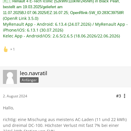
🇦🇹
Renault 4 E-Tech Iconic (52kWh/110kW/245Nm) in Black Pearl,
Da woanders die DC-Ladekurve angefragt wurde:
bestellt am 19.03.2025/geliefert am
100er Säule WienEnergie siehe anbei
11.07.2025BJ:07.06.2025/EZ:16.07.25; OpenRlink-SW_ID:283C39758R
(OpenR Link 3.5.0)
Grüße aus den Ybbstaler-Alpen
MyRenault App - Android: 6.13.4 (24.07.2026) / MyRenault App -
iPhone/iOS: 6.13.1 (30.07.2026)
Kelec App - Android/iOS: 2.6.5/2.6.5 (18.06.2026/22.06.2026)
1
leo.navratil
Anfänger
#3
2. August 2024
Hallo,
richtig: eine Mischung aus meistens AC-Laden (11 und 22 kWh)
und dreimal DC-100. Höchster Verlust mit fast 7% bei einer