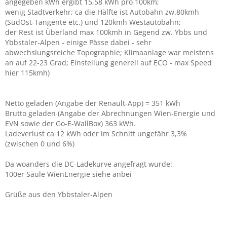
angegeben kWh ergibt 15,58 kWh pro 100km;
wenig Stadtverkehr; ca die Hälfte ist Autobahn zw.80kmh
(SüdOst-Tangente etc.) und 120kmh Westautobahn;
der Rest ist Überland max 100kmh in Gegend zw. Ybbs und
Ybbstaler-Alpen - einige Pässe dabei - sehr
abwechslungsreiche Topographie; Klimaanlage war meistens
an auf 22-23 Grad; Einstellung generell auf ECO - max Speed
hier 115kmh)
Netto geladen (Angabe der Renault-App) = 351 kWh
Brutto geladen (Angabe der Abrechnungen Wien-Energie und
EVN sowie der Go-E-WallBox) 363 kWh.
Ladeverlust ca 12 kWh oder im Schnitt ungefähr 3,3%
(zwischen 0 und 6%)
Da woanders die DC-Ladekurve angefragt wurde:
100er Säule WienEnergie siehe anbei
Grüße aus den Ybbstaler-Alpen