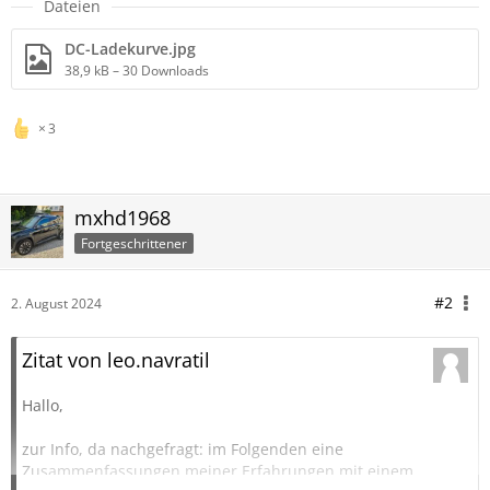
Dateien
DC-Ladekurve.jpg
38,9 kB – 30 Downloads
3
mxhd1968
Fortgeschrittener
#2
2. August 2024
Zitat von leo.navratil
Hallo,
zur Info, da nachgefragt: im Folgenden eine
Zusammenfassungen meiner Erfahrungen mit einem