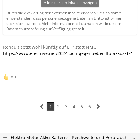
Alle externen Inhalte anzeigen
Durch die Aktivierung der externen Inhalte erklären Sie sich damit
einverstanden, dass personenbezogene Daten an Drittplattformen
übermittelt werden. Mehr Informationen dazu haben wir in unserer
Datenschutzerklärung zur Verfügung gestellt.
Renault setzt wohl künftig auf LFP statt NMC:
https://www.electrive.net/2024…ich-gegenueber-lfp-akkus/
3
1
2
3
4
5
6
Elektro Motor Akku Batterie - Reichweite und Verbrauch - Scenic-E-Forum