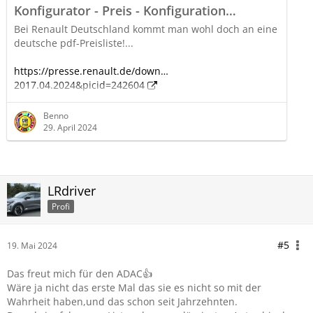
Konfigurator - Preis - Konfiguration
Ausstattung - Erfahrungen und Probleme
Bei Renault Deutschland kommt man wohl doch an eine
deutsche pdf-Preisliste!...
https://presse.renault.de/down…
2017.04.2024&picid=242604
Benno
https://presse.renault.de/rena…euen-generation/?
29. April 2024
lang=deu
LRdriver
Profi
#5
19. Mai 2024
Das freut mich für den ADAC👍
Wäre ja nicht das erste Mal das sie es nicht so mit der
Wahrheit haben,und das schon seit Jahrzehnten.