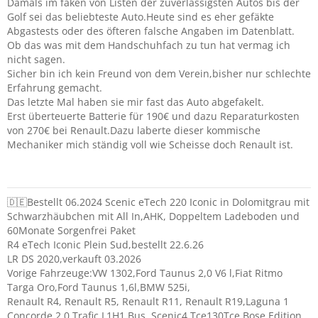
Damals im faken von Listen der zuverlässigsten Autos bis der
Golf sei das beliebteste Auto.Heute sind es eher gefäkte
Abgastests oder des öfteren falsche Angaben im Datenblatt.
Ob das was mit dem Handschuhfach zu tun hat vermag ich
nicht sagen.
Sicher bin ich kein Freund von dem Verein,bisher nur schlechte
Erfahrung gemacht.
Das letzte Mal haben sie mir fast das Auto abgefakelt.
Erst überteuerte Batterie für 190€ und dazu Reparaturkosten
von 270€ bei Renault.Dazu laberte dieser kommische
Mechaniker mich ständig voll wie Scheisse doch Renault ist.
🇩🇪Bestellt 06.2024 Scenic eTech 220 Iconic in Dolomitgrau mit
Schwarzhäubchen mit All In,AHK, Doppeltem Ladeboden und
60Monate Sorgenfrei Paket
R4 eTech Iconic Plein Sud,bestellt 22.6.26
LR DS 2020,verkauft 03.2026
Vorige Fahrzeuge:VW 1302,Ford Taunus 2,0 V6 l,Fiat Ritmo
Targa Oro,Ford Taunus 1,6l,BMW 525i,
Renault R4, Renault R5, Renault R11, Renault R19,Laguna 1
Concorde 2,0,Trafic L1H1 Bus, Scenic4 Tce130Tce Bose Edition