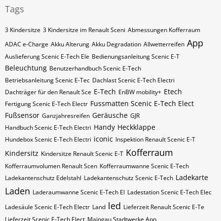
Tags
3 Kindersitze
3 Kindersitze im Renault Sceni
Abmessungen Kofferraum
App
ADAC e-Charge
Akku Alterung
Akku Degradation
Allwetterreifen
Auslieferung Scenic E-Tech Ele
Bedienungsanleitung Scenic E-T
Beleuchtung
Benutzerhandbuch Scenic E-Tech
Betriebsanleitung Scenic E-Tec
Dachlast Scenic E-Tech Electri
E-Tech
Etech
Dachträger für den Renault Sce
EnBW mobility+
Fussmatten Scenic E-Tech Elect
Fertigung Scenic E-Tech Electr
Fußsensor
Geräusche
Ganzjahresreifen
GJR
Handy
Heckklappe
Handbuch Scenic E-Tech Electri
iconic
Hundebox Scenic E-Tech Electri
Inspektion Renault Scenic E-T
Kofferraum
Kindersitz
Kindersitze Renault Scenic E-T
Kofferraumvolumen Renault Scen
Kofferraumwanne Scenic E-Tech
Ladekarte
Ladekantenschutz Edelstahl
Ladekantenschutz Scenic E-Tech
Laden
Laderaumwanne Scenic E-Tech El
Ladestation Scenic E-Tech Elec
led
Ladesäule Scenic E-Tech Electr
Land
Lieferzeit Renault Scenic E-Te
Lieferzeit Scenic E-Tech Elect
Maingau Stadtwerke App