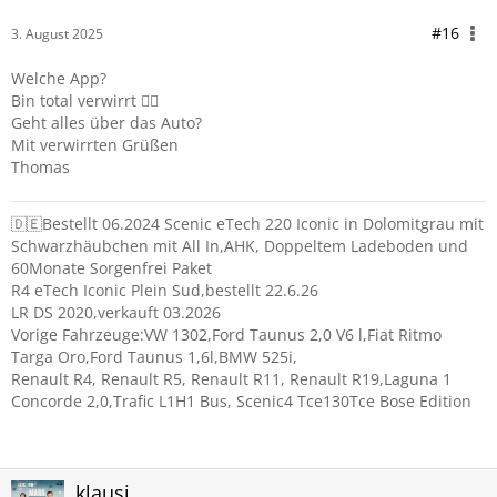
#16
3. August 2025
Welche App?
Bin total verwirrt 😵‍💫
Geht alles über das Auto?
Mit verwirrten Grüßen
Thomas
🇩🇪Bestellt 06.2024 Scenic eTech 220 Iconic in Dolomitgrau mit
Schwarzhäubchen mit All In,AHK, Doppeltem Ladeboden und
60Monate Sorgenfrei Paket
R4 eTech Iconic Plein Sud,bestellt 22.6.26
LR DS 2020,verkauft 03.2026
Vorige Fahrzeuge:VW 1302,Ford Taunus 2,0 V6 l,Fiat Ritmo
Targa Oro,Ford Taunus 1,6l,BMW 525i,
Renault R4, Renault R5, Renault R11, Renault R19,Laguna 1
Concorde 2,0,Trafic L1H1 Bus, Scenic4 Tce130Tce Bose Edition
klausi