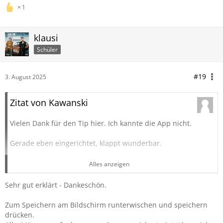
1
klausi
Schüler
#19
3. August 2025
Zitat von Kawanski
Vielen Dank für den Tip hier. Ich kannte die App nicht.
Gerade eben eingerichtet, klappt wunderbar.
Für alle die Rätseln:
Alles anzeigen
Mein Scenic ist von 2024, es funktioniert also auch bei den
Sehr gut erklärt - Dankeschön.
"Alten". (Muss nicht Orange sein)
Ja, man braucht Internet um die App runter zuladen, dann
Zum Speichern am Bildschirm runterwischen und speichern
nicht mehr.
drücken.
(Wie im Video beschrieben einfach auf dem Navi in den