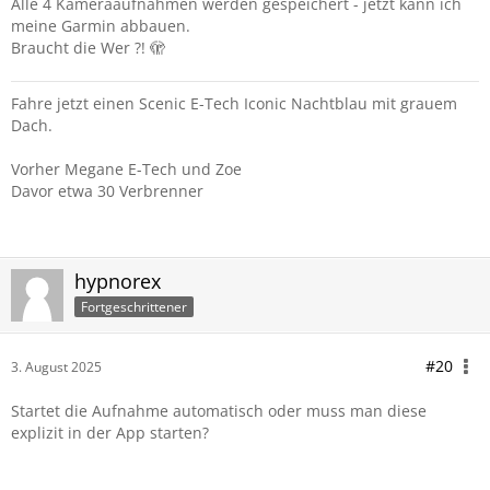
Alle 4 Kameraaufnahmen werden gespeichert - jetzt kann ich
Google Play Store nach DashCam suchen, eventuell etwas
meine Garmin abbauen.
nach unten scrollen)
Braucht die Wer ?! 🫣
Den USB-Stick findet der Scenic von selber zum speichern.
(sollte natürlich schon vorher eingesteckt sein. Meiner steckt
Fahre jetzt einen Scenic E-Tech Iconic Nachtblau mit grauem
in/unter der Mittelarmlehne: Da habe ich meine Musik
Dach.
drauf).
Vorher Megane E-Tech und Zoe
Vielleicht noch als kleine Bemerkung: Er nimmt nur auf
Davor etwa 30 Verbrenner
wenn er fährt. Beim Testen daran Denken
Viel Spaß.
hypnorex
Fortgeschrittener
#20
3. August 2025
Startet die Aufnahme automatisch oder muss man diese
explizit in der App starten?