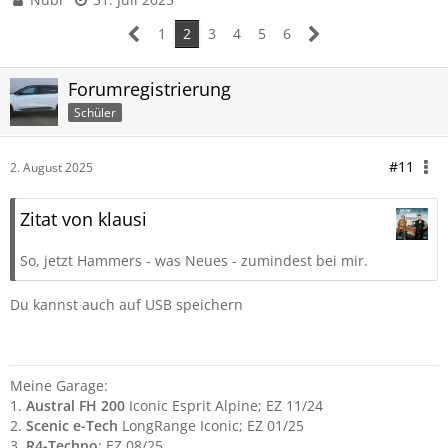
1
2
3
4
5
6
Forumregistrierung
Schüler
#11
2. August 2025
Zitat von klausi
So, jetzt Hammers - was Neues - zumindest bei mir.
Du kannst auch auf USB speichern
Meine Garage:
1.
Austral FH 200
Iconic Esprit Alpine; EZ 11/24
2.
Scenic e-Tech
LongRange Iconic; EZ 01/25
3.
R4-Techno
; EZ 08/25