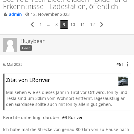
Erkenntnisse - Ladestation, öffentlich.
admin
12. November 2023
1
…
8
9
10
11
12
Hugybear
Gast
#81
6. Mai 2025
Zitat von LRdriver
Mal sehen wie es dieses Jahr in Tirol vor Ort wird, Ionity und
Tesla sind um 30km vom Wohnort entfernt.Tagesausflug an
den Gardasee sollte auch mit Ionity allein gut gehen.
Berichte unbedingt darüber
LRdriver
!
Ich habe mal die Strecke von genau 800 km von zu Hause nach