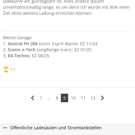
ladekurve am günstigsten ist. Alles andere dauert
unverhältnismäßig lange, es sei denn ich würde mit 80% mein
Ziel ohne weitere Ladung erreichen können.
Meine Garage:
1.
Austral FH 200
Iconic Esprit Alpine; EZ 11/24
2.
Scenic e-Tech
LongRange Iconic; EZ 01/25
3.
R4-Techno
; EZ 08/25
1
1
…
8
9
10
11
12
Öffentliche Ladesäulen und Stromtankstellen