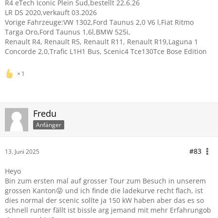
R4 eTech Iconic Plein Sud,bestellt 22.6.26
LR DS 2020,verkauft 03.2026
Vorige Fahrzeuge:VW 1302,Ford Taunus 2,0 V6 l,Fiat Ritmo
Targa Oro,Ford Taunus 1,6l,BMW 525i,
Renault R4, Renault R5, Renault R11, Renault R19,Laguna 1
Concorde 2,0,Trafic L1H1 Bus, Scenic4 Tce130Tce Bose Edition
1
Fredu
Anfänger
#83
13. Juni 2025
Heyo
Bin zum ersten mal auf grosser Tour zum Besuch in unserem
grossen Kanton😜 und ich finde die ladekurve recht flach, ist
dies normal der scenic sollte ja 150 kW haben aber das es so
schnell runter fällt ist bissle arg jemand mit mehr Erfahrungob