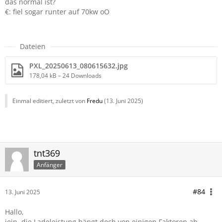
das normal ist?
€: fiel sogar runter auf 70kw oO
Dateien
PXL_20250613_080615632.jpg
178,04 kB – 24 Downloads
Einmal editiert, zuletzt von
Fredu
(
13. Juni 2025
)
tnt369
Anfänger
#84
13. Juni 2025
Hallo,
jein, die Ladeleistung hängt doch von einigen Faktoren ab