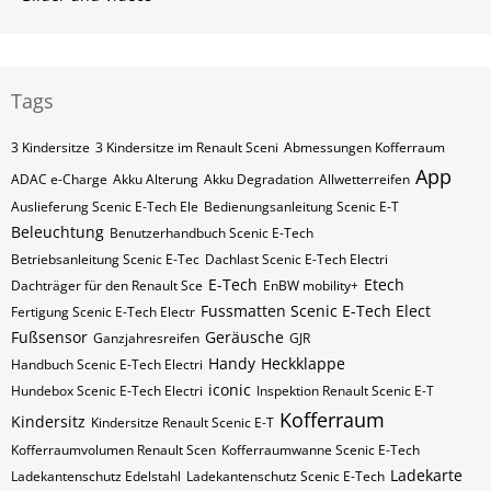
Tags
3 Kindersitze
3 Kindersitze im Renault Sceni
Abmessungen Kofferraum
App
ADAC e-Charge
Akku Alterung
Akku Degradation
Allwetterreifen
Auslieferung Scenic E-Tech Ele
Bedienungsanleitung Scenic E-T
Beleuchtung
Benutzerhandbuch Scenic E-Tech
Betriebsanleitung Scenic E-Tec
Dachlast Scenic E-Tech Electri
E-Tech
Etech
Dachträger für den Renault Sce
EnBW mobility+
Fussmatten Scenic E-Tech Elect
Fertigung Scenic E-Tech Electr
Fußsensor
Geräusche
Ganzjahresreifen
GJR
Handy
Heckklappe
Handbuch Scenic E-Tech Electri
iconic
Hundebox Scenic E-Tech Electri
Inspektion Renault Scenic E-T
Kofferraum
Kindersitz
Kindersitze Renault Scenic E-T
Kofferraumvolumen Renault Scen
Kofferraumwanne Scenic E-Tech
Ladekarte
Ladekantenschutz Edelstahl
Ladekantenschutz Scenic E-Tech