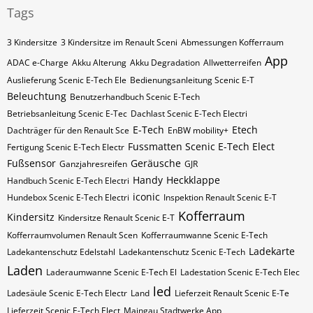
Tags
3 Kindersitze
3 Kindersitze im Renault Sceni
Abmessungen Kofferraum
App
ADAC e-Charge
Akku Alterung
Akku Degradation
Allwetterreifen
Auslieferung Scenic E-Tech Ele
Bedienungsanleitung Scenic E-T
Beleuchtung
Benutzerhandbuch Scenic E-Tech
Betriebsanleitung Scenic E-Tec
Dachlast Scenic E-Tech Electri
E-Tech
Etech
Dachträger für den Renault Sce
EnBW mobility+
Fussmatten Scenic E-Tech Elect
Fertigung Scenic E-Tech Electr
Fußsensor
Geräusche
Ganzjahresreifen
GJR
Handy
Heckklappe
Handbuch Scenic E-Tech Electri
iconic
Hundebox Scenic E-Tech Electri
Inspektion Renault Scenic E-T
Kofferraum
Kindersitz
Kindersitze Renault Scenic E-T
Kofferraumvolumen Renault Scen
Kofferraumwanne Scenic E-Tech
Ladekarte
Ladekantenschutz Edelstahl
Ladekantenschutz Scenic E-Tech
Laden
Laderaumwanne Scenic E-Tech El
Ladestation Scenic E-Tech Elec
led
Ladesäule Scenic E-Tech Electr
Land
Lieferzeit Renault Scenic E-Te
Lieferzeit Scenic E-Tech Elect
Maingau Stadtwerke App