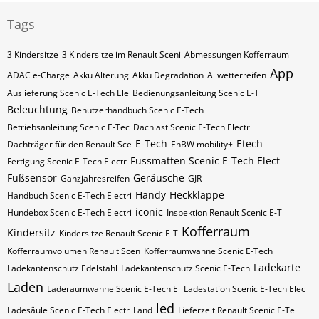
Tags
3 Kindersitze
3 Kindersitze im Renault Sceni
Abmessungen Kofferraum
App
ADAC e-Charge
Akku Alterung
Akku Degradation
Allwetterreifen
Auslieferung Scenic E-Tech Ele
Bedienungsanleitung Scenic E-T
Beleuchtung
Benutzerhandbuch Scenic E-Tech
Betriebsanleitung Scenic E-Tec
Dachlast Scenic E-Tech Electri
E-Tech
Etech
Dachträger für den Renault Sce
EnBW mobility+
Fussmatten Scenic E-Tech Elect
Fertigung Scenic E-Tech Electr
Fußsensor
Geräusche
Ganzjahresreifen
GJR
Handy
Heckklappe
Handbuch Scenic E-Tech Electri
iconic
Hundebox Scenic E-Tech Electri
Inspektion Renault Scenic E-T
Kofferraum
Kindersitz
Kindersitze Renault Scenic E-T
Kofferraumvolumen Renault Scen
Kofferraumwanne Scenic E-Tech
Ladekarte
Ladekantenschutz Edelstahl
Ladekantenschutz Scenic E-Tech
Laden
Laderaumwanne Scenic E-Tech El
Ladestation Scenic E-Tech Elec
led
Ladesäule Scenic E-Tech Electr
Land
Lieferzeit Renault Scenic E-Te