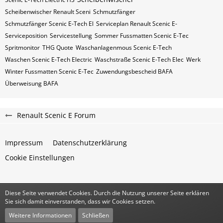
Scheibenwischer Renault​ Sceni
Schmutzfänger
Schmutzfänger Scenic E-Tech El
Serviceplan Renault Scenic E-
Serviceposition
Servicestellung
Sommer Fussmatten Scenic E-Tec
Spritmonitor
THG Quote
Waschanlagenmous Scenic E-Tech
Waschen Scenic E-Tech Electric
Waschstraße Scenic E-Tech Elec
Werk
Winter Fussmatten Scenic E-Tec
Zuwendungsbescheid BAFA
Überweisung BAFA
Renault Scenic E Forum
Impressum
Datenschutzerklärung
Cookie Einstellungen
Diese Seite verwendet Cookies. Durch die Nutzung unserer Seite erklären
Community-Software:
WoltLab Suite™
Sie sich damit einverstanden, dass wir Cookies setzen.
Stil:
Classic
von
cls-design
Weitere Informationen
Schließen