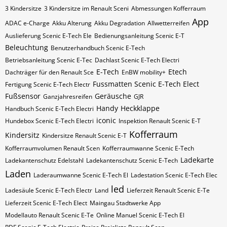
3 Kindersitze
3 Kindersitze im Renault Sceni
Abmessungen Kofferraum
App
ADAC e-Charge
Akku Alterung
Akku Degradation
Allwetterreifen
Auslieferung Scenic E-Tech Ele
Bedienungsanleitung Scenic E-T
Beleuchtung
Benutzerhandbuch Scenic E-Tech
Betriebsanleitung Scenic E-Tec
Dachlast Scenic E-Tech Electri
E-Tech
Etech
Dachträger für den Renault Sce
EnBW mobility+
Fussmatten Scenic E-Tech Elect
Fertigung Scenic E-Tech Electr
Fußsensor
Geräusche
Ganzjahresreifen
GJR
Handy
Heckklappe
Handbuch Scenic E-Tech Electri
iconic
Hundebox Scenic E-Tech Electri
Inspektion Renault Scenic E-T
Kofferraum
Kindersitz
Kindersitze Renault Scenic E-T
Kofferraumvolumen Renault Scen
Kofferraumwanne Scenic E-Tech
Ladekarte
Ladekantenschutz Edelstahl
Ladekantenschutz Scenic E-Tech
Laden
Laderaumwanne Scenic E-Tech El
Ladestation Scenic E-Tech Elec
led
Ladesäule Scenic E-Tech Electr
Land
Lieferzeit Renault Scenic E-Te
Lieferzeit Scenic E-Tech Elect
Maingau Stadtwerke App
Modellauto Renault Scenic E-Te
Online Manuel Scenic E-Tech El