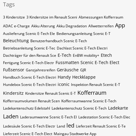
Tags
3 Kindersitze
3 Kindersitze im Renault Sceni
Abmessungen Kofferraum
App
ADAC e-Charge
Akku Alterung
Akku Degradation
Allwetterreifen
Auslieferung Scenic E-Tech Ele
Bedienungsanleitung Scenic E-T
Beleuchtung
Benutzerhandbuch Scenic E-Tech
Betriebsanleitung Scenic E-Tec
Dachlast Scenic E-Tech Electri
E-Tech
Etech
Dachträger für den Renault Sce
EnBW mobility+
Fussmatten Scenic E-Tech Elect
Fertigung Scenic E-Tech Electr
Fußsensor
Geräusche
Ganzjahresreifen
GJR
Handy
Heckklappe
Handbuch Scenic E-Tech Electri
iconic
Hundebox Scenic E-Tech Electri
Inspektion Renault Scenic E-T
Kofferraum
Kindersitz
Kindersitze Renault Scenic E-T
Kofferraumvolumen Renault Scen
Kofferraumwanne Scenic E-Tech
Ladekarte
Ladekantenschutz Edelstahl
Ladekantenschutz Scenic E-Tech
Laden
Laderaumwanne Scenic E-Tech El
Ladestation Scenic E-Tech Elec
led
Ladesäule Scenic E-Tech Electr
Land
Lieferzeit Renault Scenic E-Te
Lieferzeit Scenic E-Tech Elect
Maingau Stadtwerke App