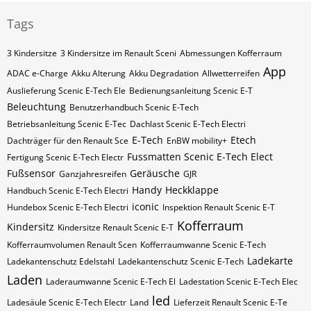
Tags
3 Kindersitze
3 Kindersitze im Renault Sceni
Abmessungen Kofferraum
App
ADAC e-Charge
Akku Alterung
Akku Degradation
Allwetterreifen
Auslieferung Scenic E-Tech Ele
Bedienungsanleitung Scenic E-T
Beleuchtung
Benutzerhandbuch Scenic E-Tech
Betriebsanleitung Scenic E-Tec
Dachlast Scenic E-Tech Electri
E-Tech
Etech
Dachträger für den Renault Sce
EnBW mobility+
Fussmatten Scenic E-Tech Elect
Fertigung Scenic E-Tech Electr
Fußsensor
Geräusche
Ganzjahresreifen
GJR
Handy
Heckklappe
Handbuch Scenic E-Tech Electri
iconic
Hundebox Scenic E-Tech Electri
Inspektion Renault Scenic E-T
Kofferraum
Kindersitz
Kindersitze Renault Scenic E-T
Kofferraumvolumen Renault Scen
Kofferraumwanne Scenic E-Tech
Ladekarte
Ladekantenschutz Edelstahl
Ladekantenschutz Scenic E-Tech
Laden
Laderaumwanne Scenic E-Tech El
Ladestation Scenic E-Tech Elec
led
Ladesäule Scenic E-Tech Electr
Land
Lieferzeit Renault Scenic E-Te