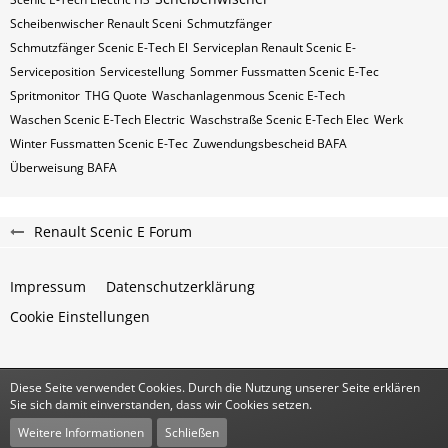
Scheibenwischer Renault​ Sceni
Schmutzfänger
Schmutzfänger Scenic E-Tech El
Serviceplan Renault Scenic E-
Serviceposition
Servicestellung
Sommer Fussmatten Scenic E-Tec
Spritmonitor
THG Quote
Waschanlagenmous Scenic E-Tech
Waschen Scenic E-Tech Electric
Waschstraße Scenic E-Tech Elec
Werk
Winter Fussmatten Scenic E-Tec
Zuwendungsbescheid BAFA
Überweisung BAFA
Renault Scenic E Forum
Impressum
Datenschutzerklärung
Cookie Einstellungen
Diese Seite verwendet Cookies. Durch die Nutzung unserer Seite erklären
Community-Software:
WoltLab Suite™
Sie sich damit einverstanden, dass wir Cookies setzen.
Stil:
Classic
von
cls-design
Weitere Informationen
Schließen