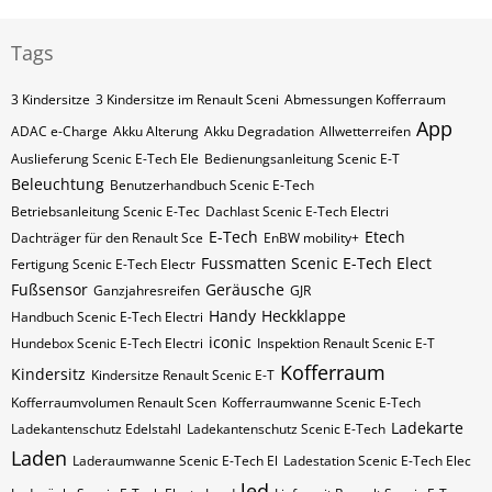
Tags
3 Kindersitze
3 Kindersitze im Renault Sceni
Abmessungen Kofferraum
App
ADAC e-Charge
Akku Alterung
Akku Degradation
Allwetterreifen
Auslieferung Scenic E-Tech Ele
Bedienungsanleitung Scenic E-T
Beleuchtung
Benutzerhandbuch Scenic E-Tech
Betriebsanleitung Scenic E-Tec
Dachlast Scenic E-Tech Electri
E-Tech
Etech
Dachträger für den Renault Sce
EnBW mobility+
Fussmatten Scenic E-Tech Elect
Fertigung Scenic E-Tech Electr
Fußsensor
Geräusche
Ganzjahresreifen
GJR
Handy
Heckklappe
Handbuch Scenic E-Tech Electri
iconic
Hundebox Scenic E-Tech Electri
Inspektion Renault Scenic E-T
Kofferraum
Kindersitz
Kindersitze Renault Scenic E-T
Kofferraumvolumen Renault Scen
Kofferraumwanne Scenic E-Tech
Ladekarte
Ladekantenschutz Edelstahl
Ladekantenschutz Scenic E-Tech
Laden
Laderaumwanne Scenic E-Tech El
Ladestation Scenic E-Tech Elec
led