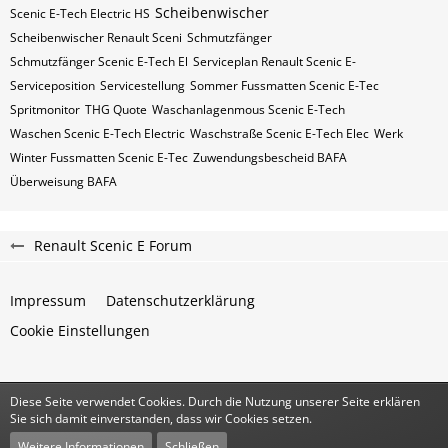
Scheibenwischer
Scenic E-Tech Electric​​​​​ HS
Scheibenwischer Renault​ Sceni
Schmutzfänger
Schmutzfänger Scenic E-Tech El
Serviceplan Renault Scenic E-
Serviceposition
Servicestellung
Sommer Fussmatten Scenic E-Tec
Spritmonitor
THG Quote
Waschanlagenmous Scenic E-Tech
Waschen Scenic E-Tech Electric
Waschstraße Scenic E-Tech Elec
Werk
Winter Fussmatten Scenic E-Tec
Zuwendungsbescheid BAFA
Überweisung BAFA
Renault Scenic E Forum
Impressum
Datenschutzerklärung
Cookie Einstellungen
Diese Seite verwendet Cookies. Durch die Nutzung unserer Seite erklären
Community-Software:
WoltLab Suite™
Sie sich damit einverstanden, dass wir Cookies setzen.
Stil:
Classic
von
cls-design
Weitere Informationen
Schließen