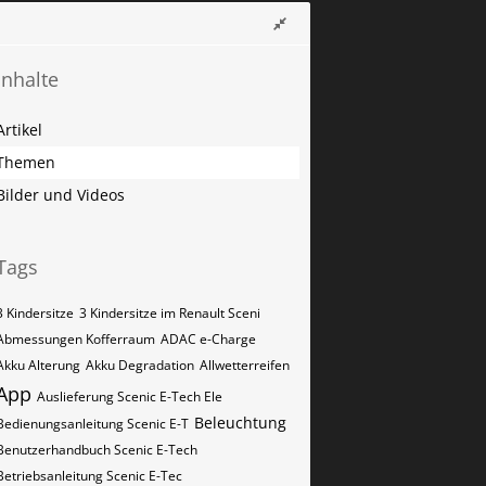
Inhalte
Artikel
Themen
Bilder und Videos
Tags
3 Kindersitze
3 Kindersitze im Renault Sceni
Abmessungen Kofferraum
ADAC e-Charge
Akku Alterung
Akku Degradation
Allwetterreifen
App
Auslieferung Scenic E-Tech Ele
Beleuchtung
Bedienungsanleitung Scenic E-T
Benutzerhandbuch Scenic E-Tech
Betriebsanleitung Scenic E-Tec