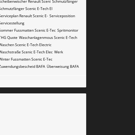
Scheibenwischer Renault​ Sceni
Schmutzfänger
Schmutzfänger Scenic E-Tech El
Serviceplan Renault Scenic E-
Serviceposition
Servicestellung
Sommer Fussmatten Scenic E-Tec
Spritmonitor
THG Quote
Waschanlagenmous Scenic E-Tech
Waschen Scenic E-Tech Electric
Waschstraße Scenic E-Tech Elec
Werk
Winter Fussmatten Scenic E-Tec
Zuwendungsbescheid BAFA
Überweisung BAFA