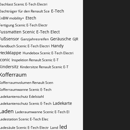
Dachlast Scenic E-Tech Electri
E-Tech
Dachträger für den Renault Sce
Etech
EnBW mobility+
Fertigung Scenic E-Tech Electr
Fussmatten Scenic E-Tech Elect
Fußsensor
Geräusche
Ganzjahresreifen
GJR
Handy
Handbuch Scenic E-Tech Electri
Heckklappe
Hundebox Scenic E-Tech Electri
iconic
Inspektion Renault Scenic E-T
Kindersitz
Kindersitze Renault Scenic E-T
Kofferraum
Kofferraumvolumen Renault Scen
Kofferraumwanne Scenic E-Tech
Ladekantenschutz Edelstahl
Ladekarte
Ladekantenschutz Scenic E-Tech
Laden
Laderaumwanne Scenic E-Tech El
Ladestation Scenic E-Tech Elec
led
Ladesäule Scenic E-Tech Electr
Land